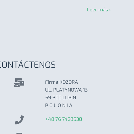
Leer más ›
CONTÁCTENOS
Firma KOZDRA
UL. PLATYNOWA 13
59-300 LUBIN
P O L O N I A
+48 76 7428530