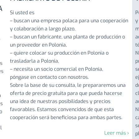
A
Si usted es
P
– buscan una empresa polaca para una cooperación
y
y colaboración a largo plazo,
m
– buscan un fabricante, una planta de producción o
a
o
un proveedor en Polonia,
t
– quiere colocar su producción en Polonia o
N
trasladarla a Polonia,
p
os
– necesita un socio comercial en Polonia,
s
es
póngase en contacto con nosotros.
e
Sobre la base de su consulta, le prepararemos una
d
oferta de precio gratuita para que pueda hacerse
c
a
una idea de nuestras posibilidades y precios
a
as
favorables. Estamos convencidos de que esta
N
o
cooperación será beneficiosa para ambas partes.
c
s
l
Leer más ›
p