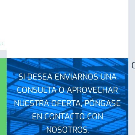
 ›
SI DESEA ENVIARNOS UNA
CONSULTA O APROVECHAR
NUESTRA OFERTA, PÓNGASE
EN CONTACTO CON
NOSOTROS.