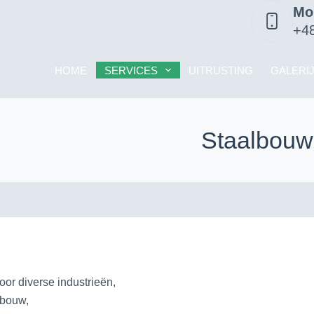
Mo
+48
HOME
SERVICES
UITRUSTING
GALERI
Staalbouw
or diverse industrieën,
nbouw,